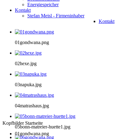
Energiespeicher
Kontakt
Stefan Meisl - Firmeninhaber
Kontakt
01gondwana.png
02hexe.jpg
03napuka.jpg
04matrashaus.jpg
Kopfbilder Startseite
05bonn-matreier-huette1.jpg
01gondwana.png