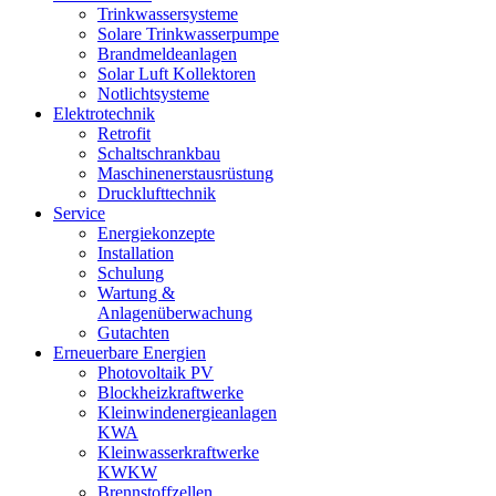
Trinkwassersysteme
Solare Trinkwasserpumpe
Brandmeldeanlagen
Solar Luft Kollektoren
Notlichtsysteme
Elektrotechnik
Retrofit
Schaltschrankbau
Maschinenerstausrüstung
Drucklufttechnik
Service
Energiekonzepte
Installation
Schulung
Wartung &
Anlagenüberwachung
Gutachten
Erneuerbare Energien
Photovoltaik PV
Blockheizkraftwerke
Kleinwindenergieanlagen
KWA
Kleinwasserkraftwerke
KWKW
Brennstoffzellen