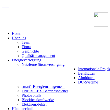
Home
Über uns
Team
Firma
Geschichte
Qualitätsmanagement
Energieversorgung
Netzferne Stromversorgung
Internationale Projek
Berghütten
Almhütten
DC-Systeme
smart1 Energiemanagement
ENERFLEX Batteriespeicher
Photovoltaik
Blockheizkraftwerke
Elektromobilität
Hüttentechnik