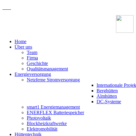
Home
Über uns
Team
Firma
Geschichte
Qualitätsmanagement
Energieversorgung
Netzferne Stromversorgung
Internationale Projek
Berghütten
Almhütten
DC-Systeme
smart1 Energiemanagement
ENERFLEX Batteriespeicher
Photovoltaik
Blockheizkraftwerke
Elektromobilität
Hüttentechnik