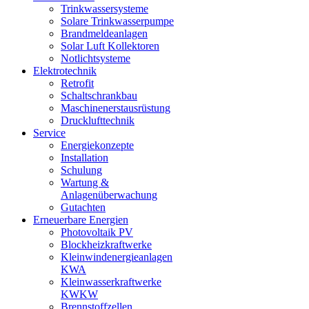
Trinkwassersysteme
Solare Trinkwasserpumpe
Brandmeldeanlagen
Solar Luft Kollektoren
Notlichtsysteme
Elektrotechnik
Retrofit
Schaltschrankbau
Maschinenerstausrüstung
Drucklufttechnik
Service
Energiekonzepte
Installation
Schulung
Wartung &
Anlagenüberwachung
Gutachten
Erneuerbare Energien
Photovoltaik PV
Blockheizkraftwerke
Kleinwindenergieanlagen
KWA
Kleinwasserkraftwerke
KWKW
Brennstoffzellen