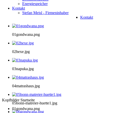
Energiespeicher
Kontakt
Stefan Meisl - Firmeninhaber
Kontakt
01gondwana.png
02hexe.jpg
03napuka.jpg
04matrashaus.jpg
Kopfbilder Startseite
05bonn-matreier-huette1.jpg
01gondwana.png