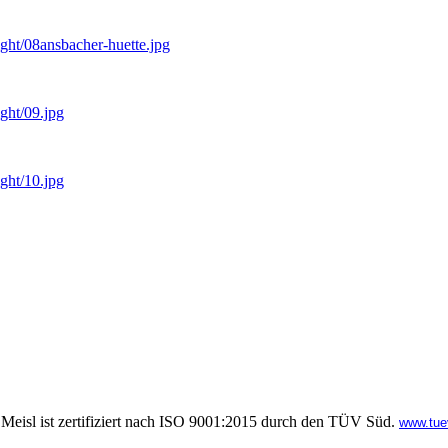
right/08ansbacher-huette.jpg
ight/09.jpg
ight/10.jpg
Meisl ist zertifiziert nach ISO 9001:2015 durch den TÜV Süd.
www.tue