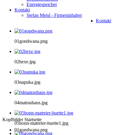
Energiespeicher
Kontakt
Stefan Meisl - Firmeninhaber
Kontakt
01gondwana.png
02hexe.jpg
03napuka.jpg
04matrashaus.jpg
Kopfbilder Startseite
05bonn-matreier-huette1.jpg
01gondwana.png