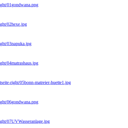
e-right/01gondwana.png
right/02hexe.jpg
right/03napuka.jpg
right/04matrashaus.jpg
tseite-right/05bonn-matreier-huette1.jpg
e-right/06gondwana.png
e-right/07UVWasseranlage.jpg