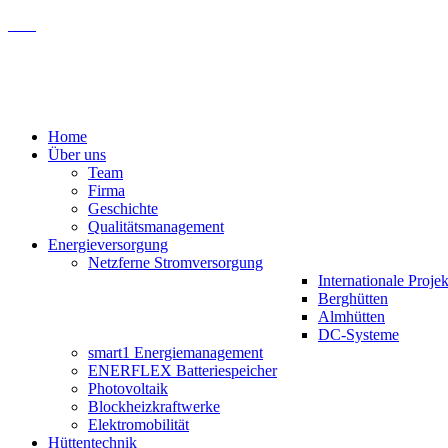
Home
Über uns
Team
Firma
Geschichte
Qualitätsmanagement
Energieversorgung
Netzferne Stromversorgung
Internationale Projek
Berghütten
Almhütten
DC-Systeme
smart1 Energiemanagement
ENERFLEX Batteriespeicher
Photovoltaik
Blockheizkraftwerke
Elektromobilität
Hüttentechnik