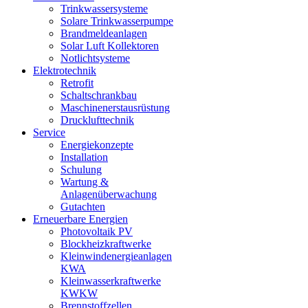
Trinkwassersysteme
Solare Trinkwasserpumpe
Brandmeldeanlagen
Solar Luft Kollektoren
Notlichtsysteme
Elektrotechnik
Retrofit
Schaltschrankbau
Maschinenerstausrüstung
Drucklufttechnik
Service
Energiekonzepte
Installation
Schulung
Wartung &
Anlagenüberwachung
Gutachten
Erneuerbare Energien
Photovoltaik PV
Blockheizkraftwerke
Kleinwindenergieanlagen
KWA
Kleinwasserkraftwerke
KWKW
Brennstoffzellen