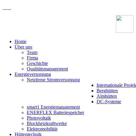
Home
Über uns
Team
Firma
Geschichte
Qualitätsmanagement
Energieversorgung
Netzferne Stromversorgung
Internationale Projek
Berghütten
Almhütten
DC-Systeme
smart1 Energiemanagement
ENERFLEX Batteriespeicher
Photovoltaik
Blockheizkraftwerke
Elektromobilität
Hüttentechnik