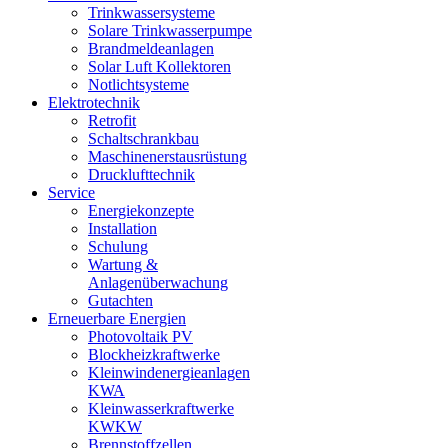
Trinkwassersysteme
Solare Trinkwasserpumpe
Brandmeldeanlagen
Solar Luft Kollektoren
Notlichtsysteme
Elektrotechnik
Retrofit
Schaltschrankbau
Maschinenerstausrüstung
Drucklufttechnik
Service
Energiekonzepte
Installation
Schulung
Wartung &
Anlagenüberwachung
Gutachten
Erneuerbare Energien
Photovoltaik PV
Blockheizkraftwerke
Kleinwindenergieanlagen
KWA
Kleinwasserkraftwerke
KWKW
Brennstoffzellen