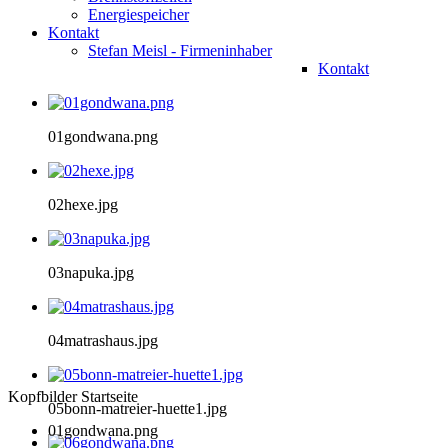
Energiespeicher
Kontakt
Stefan Meisl - Firmeninhaber
Kontakt
01gondwana.png
02hexe.jpg
03napuka.jpg
04matrashaus.jpg
Kopfbilder Startseite
05bonn-matreier-huette1.jpg
01gondwana.png